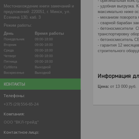
- оригинальная конс
Местонахождение книги замечаний и
- удобная выгрузка. 
предложений: 220051, г. Минск, ул.
максимально ниже ос
Есенина 130, каб. 3
- механизм поворота
- сварной барабан за
Режим работы:
- бетоносмесители С
День
Время работы
транспортировку обо
Понедельник
09:00-18:00
- бетоносмеситель С
Вторник
09:00-18:00
- гарантия 12 месяц
Среда
09:00-18:00
строительного обору
Четверг
09:00-18:00
Пятница
09:00-18:00
Суббота
Выходной
Воскресенье
Выходной
Информация дл
КОНТАКТЫ
Цена:
от 13 000
руб.
+375 (29) 556-65-24
ООО "ВКЛ-трейд"