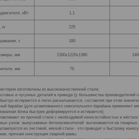
двигателя, кВт
1,1
 кг
225
шивания, с
180
азмеры, мм
1300х1220х1380
140
нителя, мм
75
шестерня изготовлены из высококачественной стали;
ассовых и чугунных деталей в приводе (у большинства производителей г
 быстро истираются и легко раскалываются, составляя при этом значите
ый барабан (для штампованного смесительного барабана применяют м
пованная бочка быстрее деформируется и истирается);
отавливают из прочной стали с необходимой износостойкостью и жёсткос
овых узлов выпускаемых бетоносмесителей вытачиваются на токарных ст
тампуются из листовой, мягкой стали - это приводит к быстрому износу
кая, прочная конструкция сварной рамы;