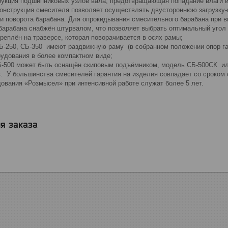
трукция подшипниковых узлов вала, предотвращающая попадание влаги и
Конструкция смесителя позволяет осуществлять двустороннюю загрузку-
и поворота барабана. Для опрокидывания смесительного барабана при в
 барабана снабжён штурвалом, что позволяет выбрать оптимальный угол
креплён на траверсе, которая поворачивается в осях рамы;
Б-250, СБ-350 имеют раздвижную раму (в собранном положении опор га
рудования в более компактном виде;
Б-500 может быть оснащён скиповым подъёмником, модель СБ-500СК или
ев. У большинства смесителей гарантия на изделия совпадает со сроко
дования «Розмысел» при интенсивной работе служат более 5 лет.
я заказа