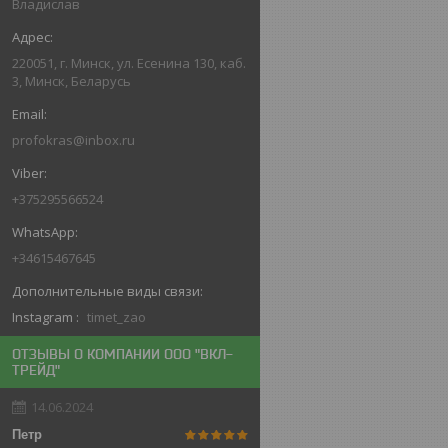
Владислав
220051, г. Минск, ул. Есенина 130, каб.
3, Минск, Беларусь
profokras@inbox.ru
+375295566524
+34615467645
Instagram
timet_zao
ОТЗЫВЫ О КОМПАНИИ ООО "ВКЛ-
ТРЕЙД"
14.06.2024
Петр