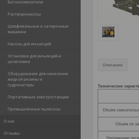
Бетоносмесители
Растворонасосы
Шлифовальные и затирочные
машинки
Насосы для инъекций
Установки для инъекций и
шпаклевки
Описание
Оборудование для нанесения
жидкой резины и
гудронаторы
Технические характ
Портативные электростанции
Промышленные пылесосы
Объём смесительно
О нас
Объём по за
Отзывы
Напряжение пита