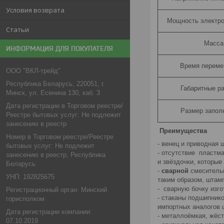
Условия возврата
Мощность электро
Статьи
Масса,
ИНФОРМАЦИЯ ДЛЯ ПОКУПАТЕЛЯ
Время переме
ООО "ВКЛ-трейд"
Республика Беларусь, 220051, г.
Габаритные р
Минск, ул. Есенина 130, каб. 3
Дата регистрации в Торговом реестре/
Размер запол
Реестре бытовых услуг: Не подлежит
занесению в реестр
Преимущества
Номер в Торговом реестре/Реестре
- венец и приводная 
бытовых услуг: Не подлежит
- отсутствие пластм
занесению в реестр, Республика
и звёздочки, которые
Беларусь
-
сварной
смесительн
УНП: 192825675
таким образом, штам
- сварную бочку изг
Регистрационный орган: Минский
- стаканы подшипник
горисполком
импортных аналогов ш
Дата регистрации компании:
- металлоёмкая, жёст
07.10.2019