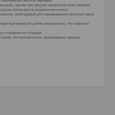
 компонентов смеси из барабана;
выгрузку, причём при загрузке загрузочное окно смещено
ыгрузке используется штурвальное колесо;
 наклона, необходимый для перемешивания бетонной смеси;
баритный размер по длине уменьшается), что позволяет
 установлен на эстакаде;
м службы. Бетоносмесители, производимые заводом