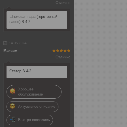
Отлично
Шнековая пара (героторный
насос) B 4-2 L
14.06.2024
Максим
Отлично
Статор B 4-2
Хорошее
обслуживание
Актуальное описание
Быстро связались