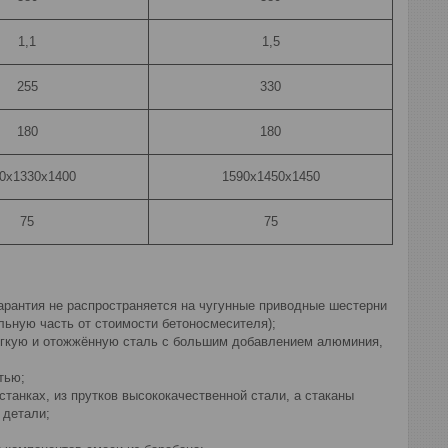
1,1
1,5
255
330
180
180
0х1330х1400
1590х1450х1450
75
75
арантия не распространяется на чугунные приводные шестерни
льную часть от стоимости бетоносмесителя);
ягкую и отожжённую сталь с большим добавлением алюминия,
тью;
анках, из прутков высококачественной стали, а стаканы
 детали;