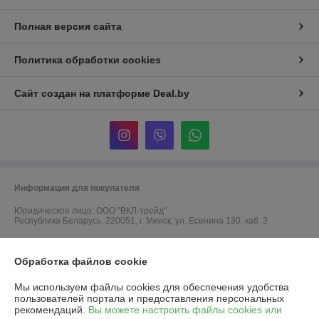
Полная версия сайта
Политика обработки cookies
Сайт создан на платформе Deal.by
Информация для покупателя
Юридическое лицо:
ООО "ВКЛ-трейд"
Республика Беларусь, 220051, г. Минск, ул. Есенина 130, каб. 3
Регистрационный номер ЕГР: 192825675
Обработка файлов cookie
УНП: 192825675
Мы используем файлы cookies для обеспечения удобства
Регистрационный орган: Минский горисполком
пользователей портала и предоставления персональных
рекомендаций.
Вы можете настроить файлы cookies или
Дата регистрации компании: 07.10.2019